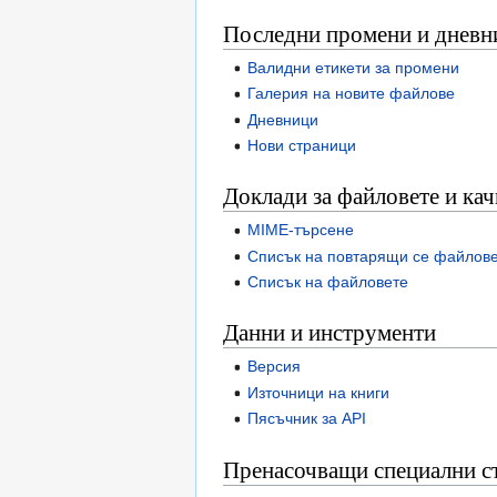
Последни промени и дневн
Валидни етикети за промени
Галерия на новите файлове
Дневници
Нови страници
Доклади за файловете и ка
MIME-търсене
Списък на повтарящи се файлов
Списък на файловете
Данни и инструменти
Версия
Източници на книги
Пясъчник за API
Пренасочващи специални с