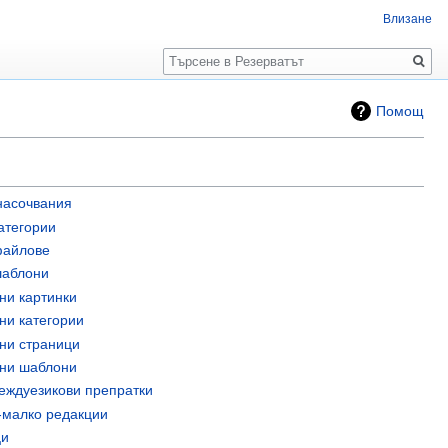
Влизане
Търсене
Помощ
насочвания
атегории
файлове
шаблони
ни картинки
ни категории
ни страници
ани шаблони
еждуезикови препратки
-малко редакции
ци