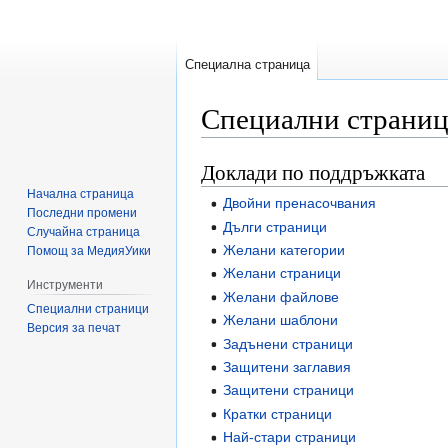
Специална страница
Специални страни
Доклади по поддръжката
Направо
Направо
към
към
Начална страница
Двойни пренасочвания
навигацията
търсенето
Последни промени
Дълги страници
Случайна страница
Желани категории
Помощ за МедияУики
Желани страници
Инструменти
Желани файлове
Специални страници
Желани шаблони
Версия за печат
Задънени страници
Защитени заглавия
Защитени страници
Кратки страници
Най-стари страници